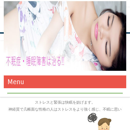
タグ別アーカイブ:
ストレス解消
ストレスを解消して不眠を克服しま
不眠症・睡眠障害は治る!! 改善
万全の対策でお悩みの不眠症も改善！きっと今夜からグッスリで
しょう！
Menu
す！！
と対策方法
コンテンツへ移動
ストレスと緊張は快眠を妨げます。
神経質で几帳面な性格の人はストレスをより強く感じ、不眠に思い