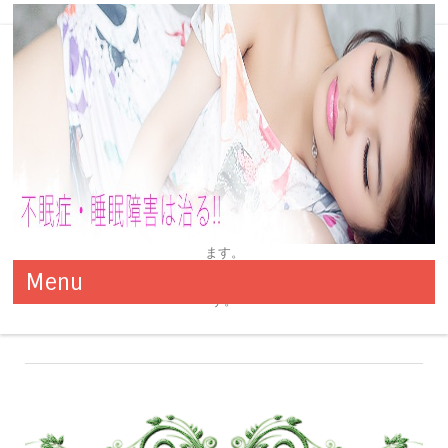
眠りを妨げるものを避けましょう
睡眠を妨げる可能性のあるものは、何もカフェインやニコチンだけ
ではありません。
病気を治すための治療薬が不眠を伴うことがあります。
睡眠を妨げる薬としては降圧剤、甲状腺製剤、抗がん剤などがあり
ます。
不眠症・睡眠障害は治る!! 改善
万全の対策でお悩みの不眠症も改善！きっと今夜からグッスリで
Menu
また、抗ヒスタミン剤には日中の眠気を誘う成分が含まれていま
す！！
と対策方法
す。
コンテンツへ移動