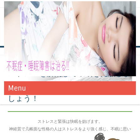
カテゴリー別アーカイブ:
不眠症へ
の対策
ストレスを解消して不眠を克服しま
不眠症・睡眠障害は治る!! 改善
万全の対策でお悩みの不眠症も改善！きっと今夜からグッスリで
Menu
す！！
と対策方法
しょう！
コンテンツへ移動
ストレスと緊張は快眠を妨げます。
神経質で几帳面な性格の人はストレスをより強く感じ、不眠に思い