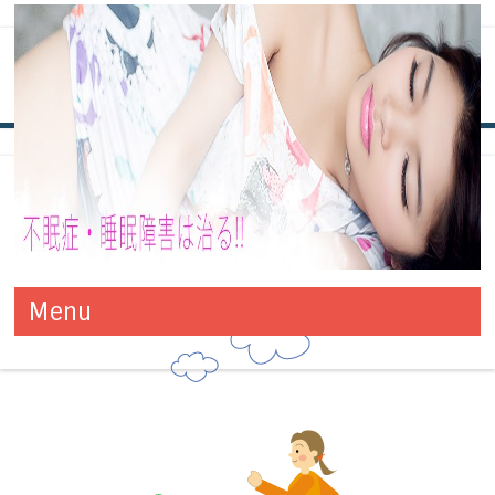
タグ別アーカイブ:
体内時計
毎日同じ時刻に起床しましょう
不眠症・睡眠障害は治る!! 改善
万全の対策でお悩みの不眠症も改善！きっと今夜からグッスリで
早寝早起きの生活習慣は、早起きが肝心です。
Menu
す！！
と対策方法
コンテンツへ移動