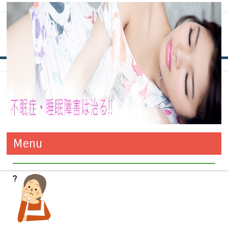
タグ別アーカイブ:
夢
夢をよく見るとこは浅い眠りと関係
不眠症・睡眠障害は治る!! 改善
万全の対策でお悩みの不眠症も改善！きっと今夜からグッスリで
がありますか?
Menu
す！！
と対策方法
コンテンツへ移動