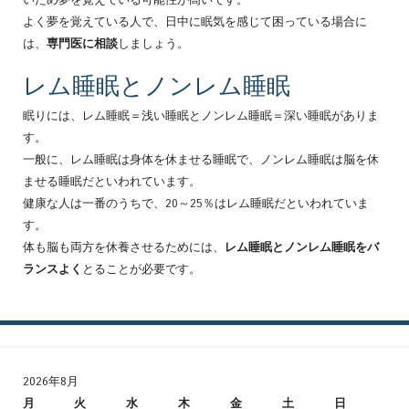
よく夢を覚えている人で、日中に眠気を感じて困っている場合に
は、
専門医に相談
しましょう。
レム睡眠とノンレム睡眠
眠りには、レム睡眠＝浅い睡眠とノンレム睡眠＝深い睡眠がありま
す。
一般に、レム睡眠は身体を休ませる睡眠で、ノンレム睡眠は脳を休
ませる睡眠だといわれています。
健康な人は一番のうちで、20～25％はレム睡眠だといわれていま
す。
体も脳も両方を休養させるためには、
レム睡眠とノンレム睡眠をバ
ランスよく
とることが必要です。
2026年8月
月
火
水
木
金
土
日