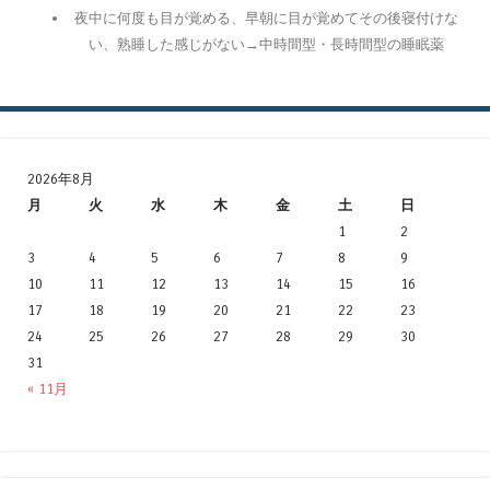
夜中に何度も目が覚める、早朝に目が覚めてその後寝付けな
い、熟睡した感じがない→中時間型・長時間型の睡眠薬
2026年8月
月
火
水
木
金
土
日
1
2
3
4
5
6
7
8
9
10
11
12
13
14
15
16
17
18
19
20
21
22
23
24
25
26
27
28
29
30
31
« 11月