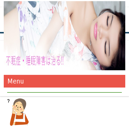
タグ別アーカイブ:
睡眠薬
睡眠薬、睡眠導入剤、安定剤の違い
不眠症・睡眠障害は治る!! 改善
万全の対策でお悩みの不眠症も改善！きっと今夜からグッスリで
は?
Menu
す！！
と対策方法
コンテンツへ移動