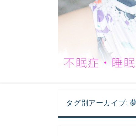
不眠症・睡眠障害は
万全の対策でお悩みの不眠症も改善！き
タグ別アーカイブ: