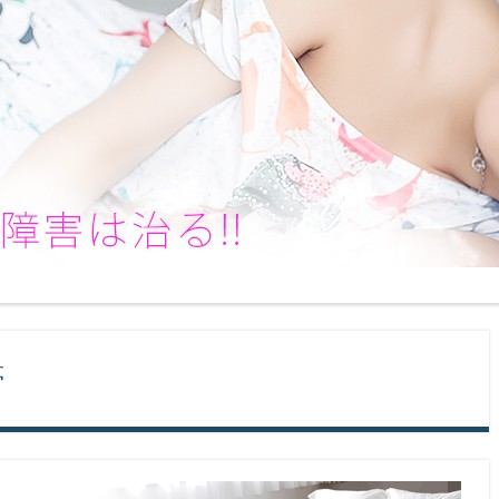
治る!! 改善と対策方法
コンテンツへ移動
っと今夜からグッスリです！！
Menu
夢