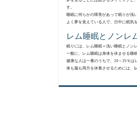
す。
睡眠に何らかの障害があって眠りが浅
よく夢を覚えている人で、日中に眠気
レム睡眠とノンレ
眠りには、レム睡眠＝浅い睡眠とノン
一般に、レム睡眠は身体を休ませる睡
健康な人は一番のうちで、20～25％
体も脳も両方を休養させるためには、